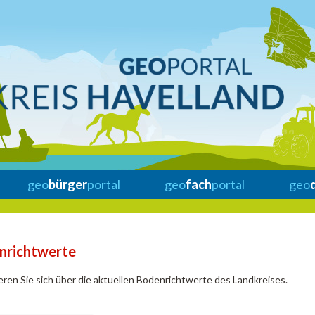
geo
bürger
portal
geo
fach
portal
geo
nrichtwerte
eren Sie sich über die aktuellen Bodenrichtwerte des Landkreises.