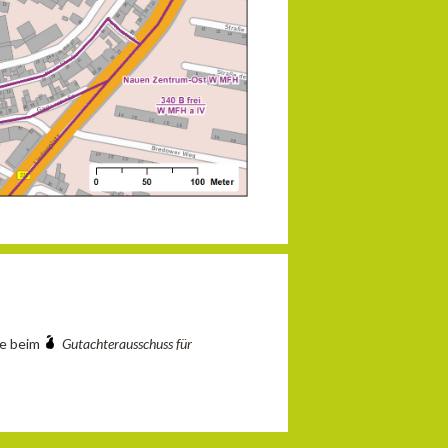
ie beim
Gutachterausschuss für