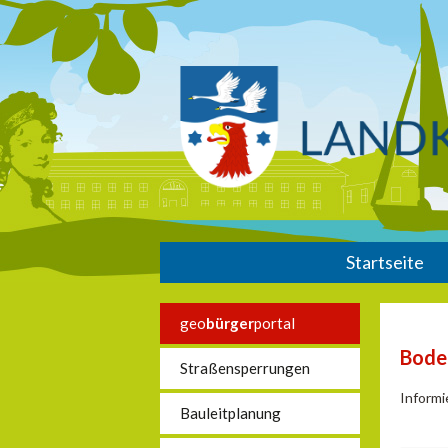
Startseite
geo
bürger
portal
Bode
Straßensperrungen
Informi
Bauleitplanung