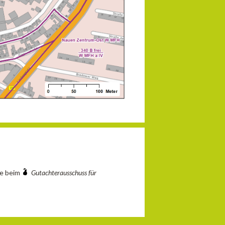
ie beim
Gutachterausschuss für