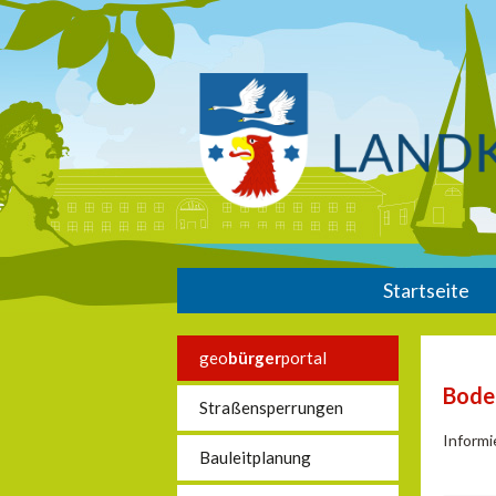
Startseite
geo
bürger
portal
Bode
Straßensperrungen
Informi
Bauleitplanung