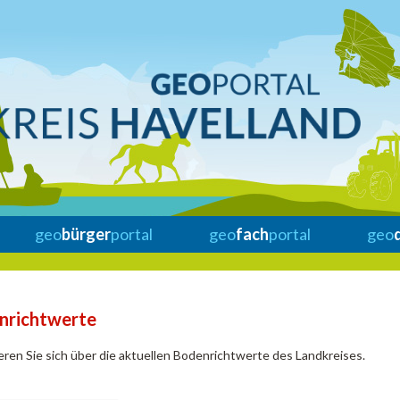
geo
bürger
portal
geo
fach
portal
geo
nrichtwerte
eren Sie sich über die aktuellen Bodenrichtwerte des Landkreises.