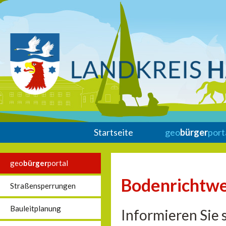
Startseite
geo
bürger
port
geo
bürger
portal
Bodenrichtwe
Straßensperrungen
Bauleitplanung
Informieren Sie 