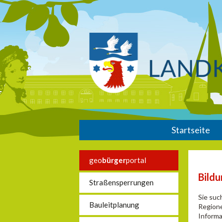
Startseite
geo
bürger
portal
Bild
Straßensperrungen
Sie suc
Bauleitplanung
Regione
Informa