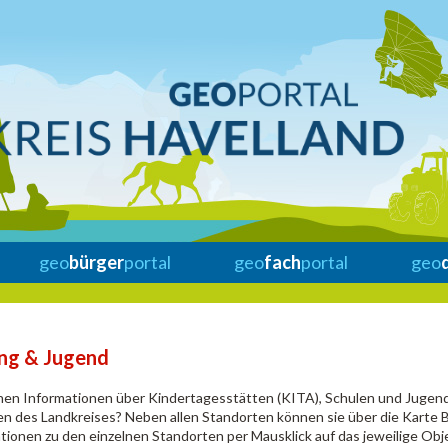
geo
bürger
portal
geo
fach
portal
geo
ung & Jugend
hen Informationen über Kindertagesstätten (KITA), Schulen und Jugend
n des Landkreises? Neben allen Standorten können sie über die Karte 
tionen zu den einzelnen Standorten per Mausklick auf das jeweilige Obj