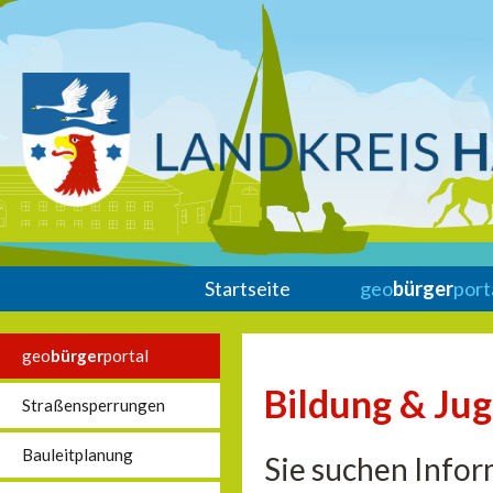
Startseite
geo
bürger
port
geo
bürger
portal
Bildung & Ju
Straßensperrungen
Bauleitplanung
Sie suchen Infor