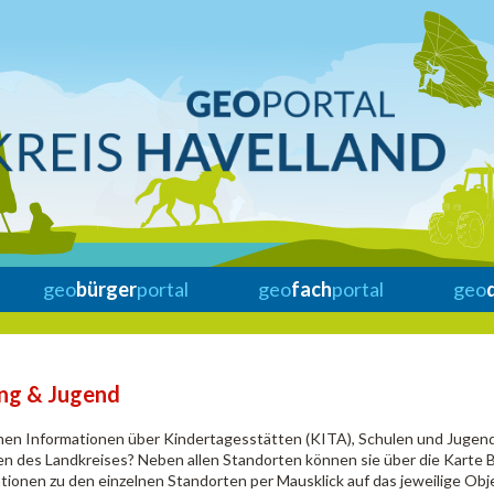
geo
bürger
portal
geo
fach
portal
geo
ung & Jugend
hen Informationen über Kindertagesstätten (KITA), Schulen und Jugend
n des Landkreises? Neben allen Standorten können sie über die Karte 
tionen zu den einzelnen Standorten per Mausklick auf das jeweilige Obj