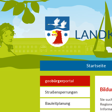
Startseite
geo
bürger
portal
Bild
Straßensperrungen
Sie suc
Bauleitplanung
Regione
Informa