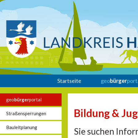
Startseite
geo
bürger
port
geo
bürger
portal
Bildung & Ju
Straßensperrungen
Bauleitplanung
Sie suchen Infor