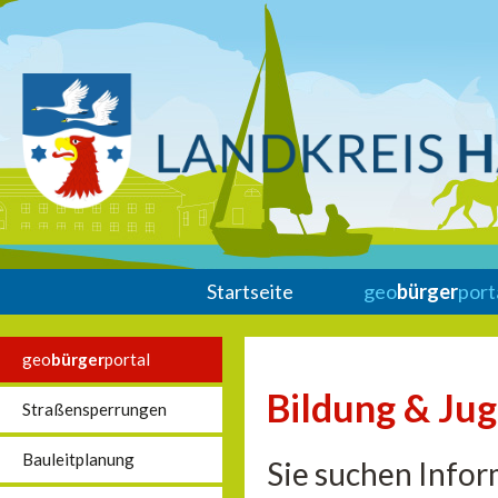
Startseite
geo
bürger
port
geo
bürger
portal
Bildung & Ju
Straßensperrungen
Bauleitplanung
Sie suchen Infor