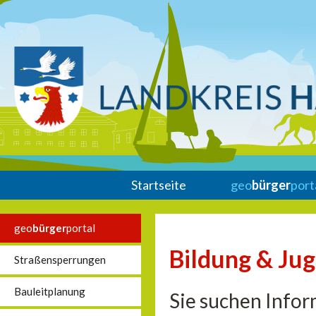
Startseite
geo
bürger
port
geo
bürger
portal
Bildung & Ju
Straßensperrungen
Bauleitplanung
Sie suchen Infor