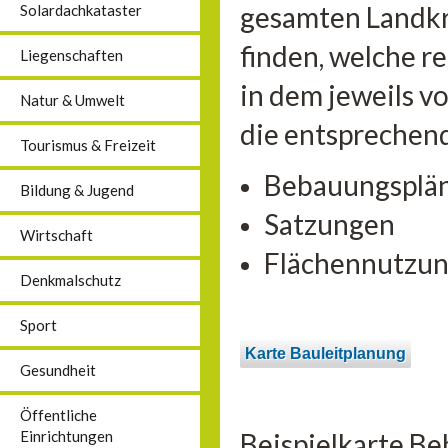
gesamten Landkre
Solardachkataster
finden, welche r
Liegenschaften
in dem jeweils v
Natur & Umwelt
die entsprechen
Tourismus & Freizeit
Bebauungsplä
Bildung & Jugend
Satzungen
Wirtschaft
Flächennutzun
Denkmalschutz
Sport
Karte Bauleitplanung
Gesundheit
Öffentliche
Beispielkarte B
Einrichtungen