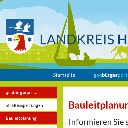
Startseite
geo
bürger
port
geo
bürger
portal
Bauleitplanu
Straßensperrungen
Bauleitplanung
Informieren Sie 