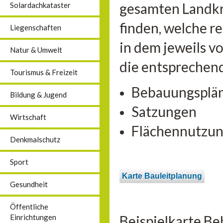
gesamten Landkre
Solardachkataster
finden, welche r
Liegenschaften
in dem jeweils v
Natur & Umwelt
die entsprechen
Tourismus & Freizeit
Bebauungsplä
Bildung & Jugend
Satzungen
Wirtschaft
Flächennutzun
Denkmalschutz
Sport
Karte Bauleitplanung
Gesundheit
Öffentliche
Beispielkarte B
Einrichtungen