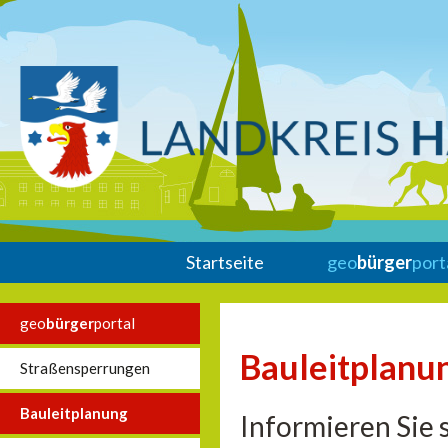
Startseite
geo
bürger
port
geo
bürger
portal
Bauleitplanu
Straßensperrungen
Bauleitplanung
Informieren Sie 