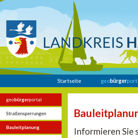
Startseite
geo
bürger
port
geo
bürger
portal
Bauleitplanu
Straßensperrungen
Bauleitplanung
Informieren Sie 