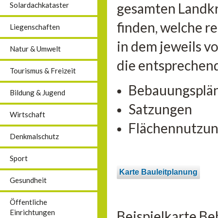
gesamten Landkre
Solardachkataster
finden, welche r
Liegenschaften
in dem jeweils v
Natur & Umwelt
die entsprechen
Tourismus & Freizeit
Bebauungsplä
Bildung & Jugend
Satzungen
Wirtschaft
Flächennutzun
Denkmalschutz
Sport
Karte Bauleitplanung
Gesundheit
Öffentliche
Beispielkarte B
Einrichtungen