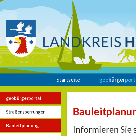
Startseite
geo
bürger
port
geo
bürger
portal
Bauleitplanu
Straßensperrungen
Bauleitplanung
Informieren Sie 