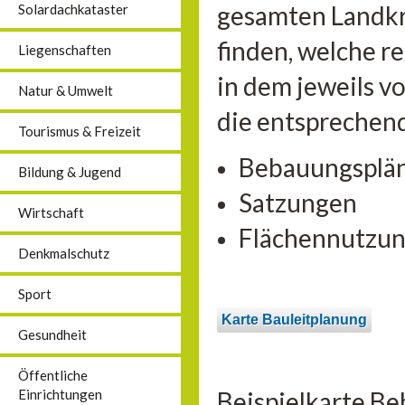
gesamten Landkre
Solardachkataster
finden, welche r
Liegenschaften
in dem jeweils v
Natur & Umwelt
die entsprechen
Tourismus & Freizeit
Bebauungsplä
Bildung & Jugend
Satzungen
Wirtschaft
Flächennutzun
Denkmalschutz
Sport
Karte Bauleitplanung
Gesundheit
Öffentliche
Beispielkarte B
Einrichtungen