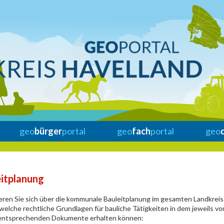
geo
bürger
portal
geo
fach
portal
geo
eitplanung
eren Sie sich über die kommunale Bauleitplanung im gesamten Landkreis 
 welche rechtliche Grundlagen für bauliche Tätigkeiten in dem jeweils 
 entsprechenden Dokumente erhalten können: