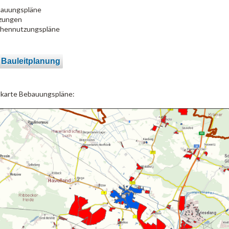
auungspläne
zungen
chennutzungspläne
 Bauleitplanung
lkarte Bebauungspläne: