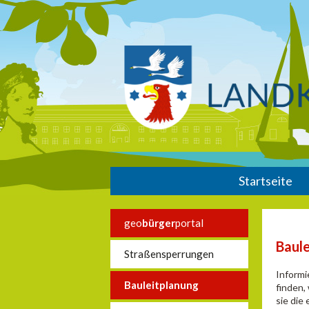
Startseite
geo
bürger
portal
Baul
Straßensperrungen
Informi
Bauleitplanung
finden,
sie die