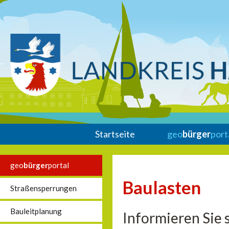
Startseite
geo
bürger
port
geo
bürger
portal
Baulasten
Straßensperrungen
Bauleitplanung
Informieren Sie 