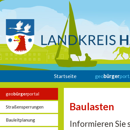
Startseite
geo
bürger
port
geo
bürger
portal
Baulasten
Straßensperrungen
Bauleitplanung
Informieren Sie 