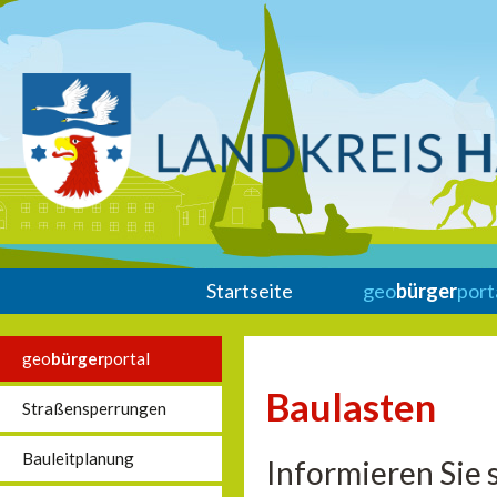
Startseite
geo
bürger
port
geo
bürger
portal
Baulasten
Straßensperrungen
Bauleitplanung
Informieren Sie 