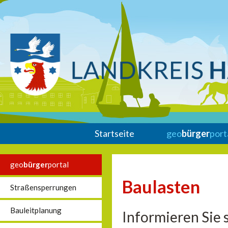
Startseite
geo
bürger
port
geo
bürger
portal
Baulasten
Straßensperrungen
Bauleitplanung
Informieren Sie 