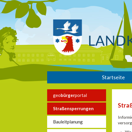
Startseite
geo
bürger
portal
Stra
Straßensperrungen
Informi
Bauleitplanung
versorg
Wo 