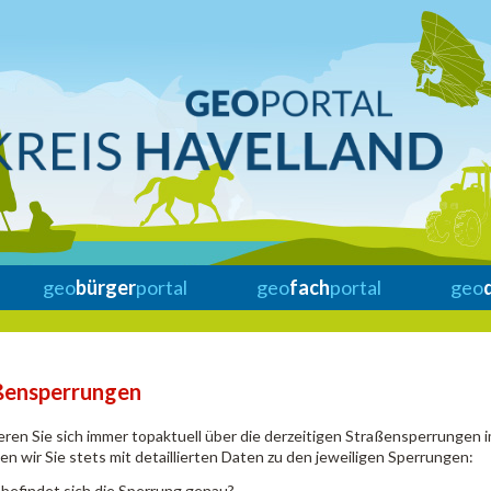
geo
bürger
portal
geo
fach
portal
geo
ßensperrungen
eren Sie sich immer topaktuell über die derzeitigen Straßensperrungen 
en wir Sie stets mit detaillierten Daten zu den jeweiligen Sperrungen:
befindet sich die Sperrung genau?