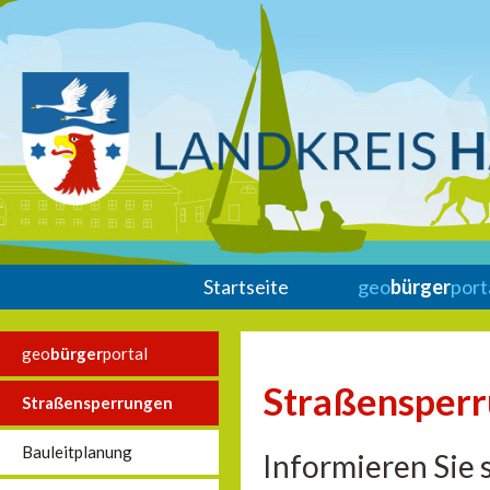
Startseite
geo
bürger
port
geo
bürger
portal
Straßensper
Straßensperrungen
Bauleitplanung
Informieren Sie 