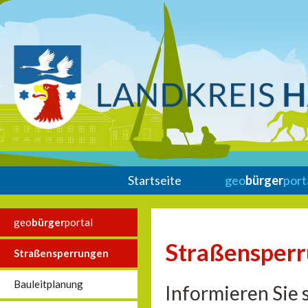
Startseite
geo
bürger
port
geo
bürger
portal
Straßensper
Straßensperrungen
Bauleitplanung
Informieren Sie 