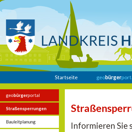
Startseite
geo
bürger
port
geo
bürger
portal
Straßensper
Straßensperrungen
Bauleitplanung
Informieren Sie 