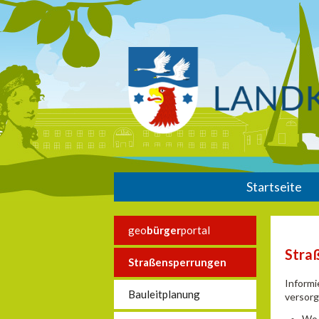
Startseite
geo
bürger
portal
Stra
Straßensperrungen
Informi
Bauleitplanung
versorg
Wo 