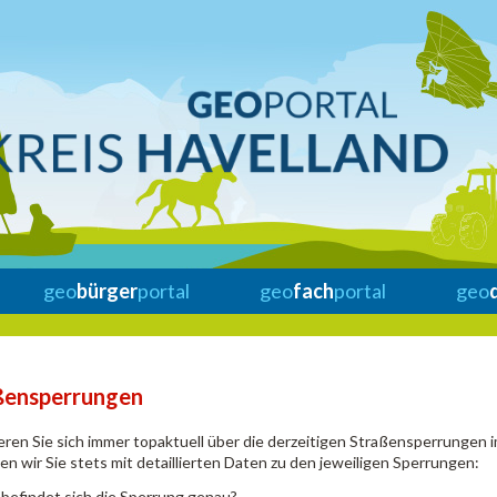
geo
bürger
portal
geo
fach
portal
geo
ßensperrungen
eren Sie sich immer topaktuell über die derzeitigen Straßensperrungen 
en wir Sie stets mit detaillierten Daten zu den jeweiligen Sperrungen:
befindet sich die Sperrung genau?