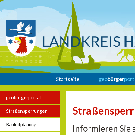
Startseite
geo
bürger
port
geo
bürger
portal
Straßensper
Straßensperrungen
Bauleitplanung
Informieren Sie 