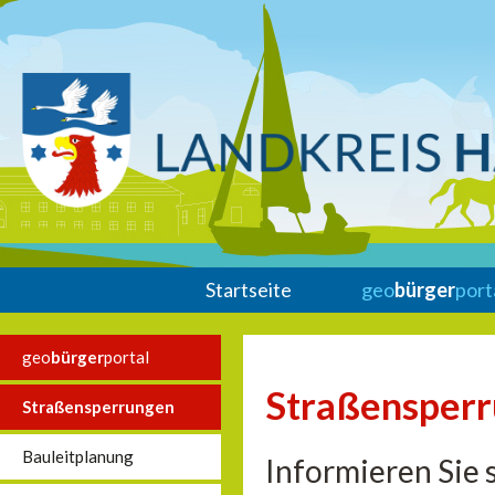
Startseite
geo
bürger
port
geo
bürger
portal
Straßensper
Straßensperrungen
Bauleitplanung
Informieren Sie 