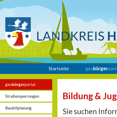
Startseite
geo
bürger
port
geo
bürger
portal
Bildung & Ju
Straßensperrungen
Bauleitplanung
Sie suchen Infor